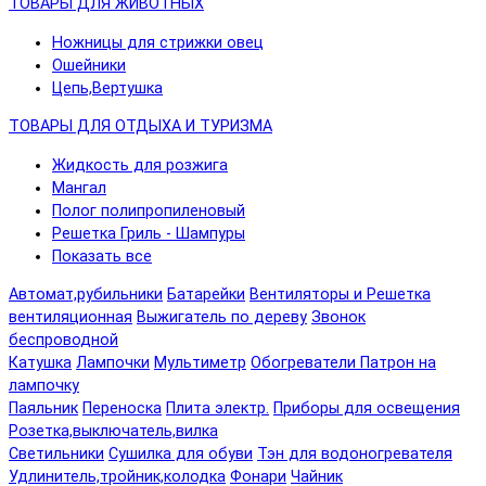
ТОВАРЫ ДЛЯ ЖИВОТНЫХ
Ножницы для стрижки овец
Ошейники
Цепь,Вертушка
ТОВАРЫ ДЛЯ ОТДЫХА И ТУРИЗМА
Жидкость для розжига
Мангал
Полог полипропиленовый
Решетка Гриль - Шампуры
Показать все
Автомат,рубильники
Батарейки
Вентиляторы и Решетка
вентиляционная
Выжигатель по дереву
Звонок
беспроводной
Катушка
Лампочки
Мультиметр
Обогреватели
Патрон на
лампочку
Паяльник
Переноска
Плита электр.
Приборы для освещения
Розетка,выключатель,вилка
Светильники
Сушилка для обуви
Тэн для водоногревателя
Удлинитель,тройник,колодка
Фонари
Чайник