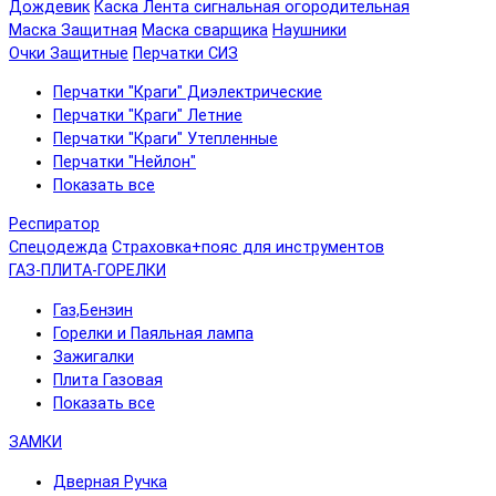
Дождевик
Каска
Лента сигнальная огородительная
Маска Защитная
Маска сварщика
Наушники
Очки Защитные
Перчатки СИЗ
Перчатки "Краги" Диэлектрические
Перчатки "Краги" Летние
Перчатки "Краги" Утепленные
Перчатки "Нейлон"
Показать все
Респиратор
Спецодежда
Страховка+пояс для инструментов
ГАЗ-ПЛИТА-ГОРЕЛКИ
Газ,Бензин
Горелки и Паяльная лампа
Зажигалки
Плита Газовая
Показать все
ЗАМКИ
Дверная Ручка